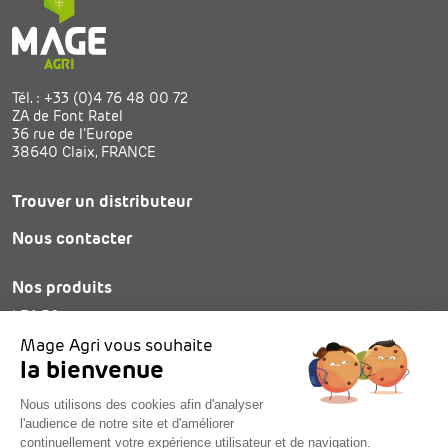
Tél. :
+33 (0)4 76 48 00 72
ZA de Font Ratel
36 rue de l’Europe
38640 Claix, FRANCE
Trouver un distributeur
Nous contacter
Nos produits
LEA 30.s
SAM 25
Mage Agri vous souhaite
Bobines de lien
la bienvenue
Nous utilisons des cookies afin d'analyser
l'audience de notre site et d'améliorer
continuellement votre expérience utilisateur et de navigation.